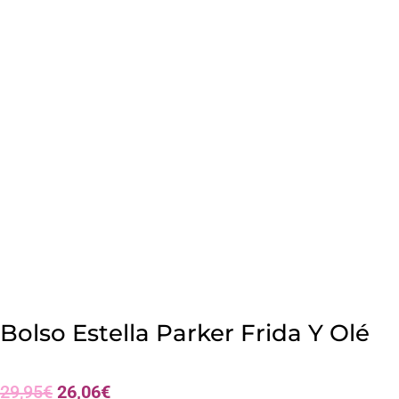
Bolso Estella Parker Frida Y Olé
El
El
29,95
€
26,06
€