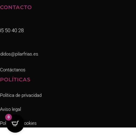
CONTACTO
05 50 40 28
didos@pilarfrias.es
Contáctanos
POLÍTICAS
Política de privacidad
Aviso legal
0
Política de cookies