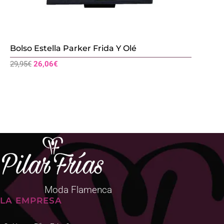
Bolso Estella Parker Frida Y Olé
El
El
29,95
€
26,06
€
precio
precio
original
actual
era:
es:
29,95€.
26,06€.
Moda Flamenca
LA EMPRESA