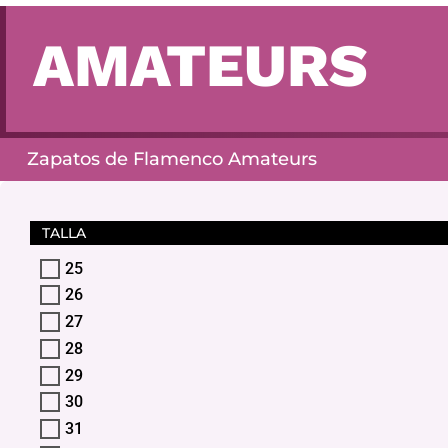
AMATEURS
Zapatos de Flamenco Amateurs
TALLA
25
26
27
28
29
30
31