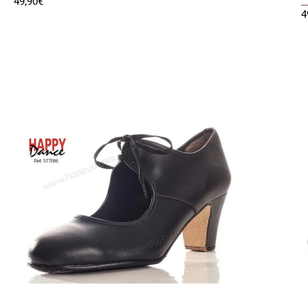
49,90
€
4