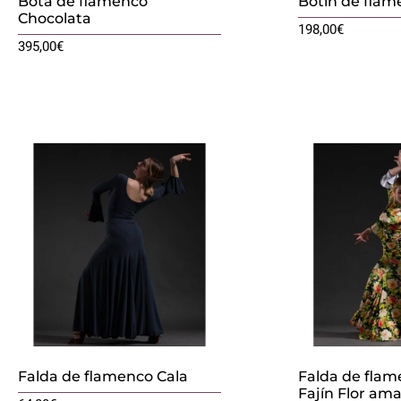
Bota de flamenco
Botín de fla
Chocolata
198,00
€
395,00
€
Falda de flamenco Cala
Falda de flam
Fajín Flor amar