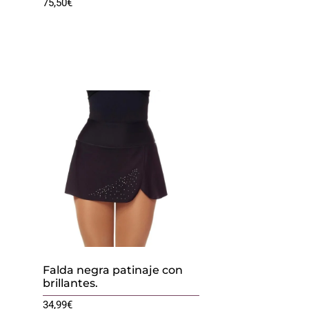
75,50
€
Falda negra patinaje con
brillantes.
34,99
€