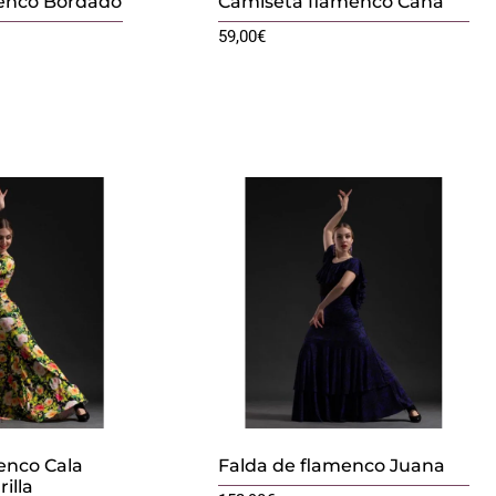
menco Bordado
Camiseta flamenco Caña
59,00
€
enco Cala
Falda de flamenco Juana
illa