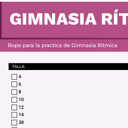
GIMNASIA RÍ
Ropa para la practica de Gimnasia Rítmica
TALLA
4
6
8
10
12
14
38