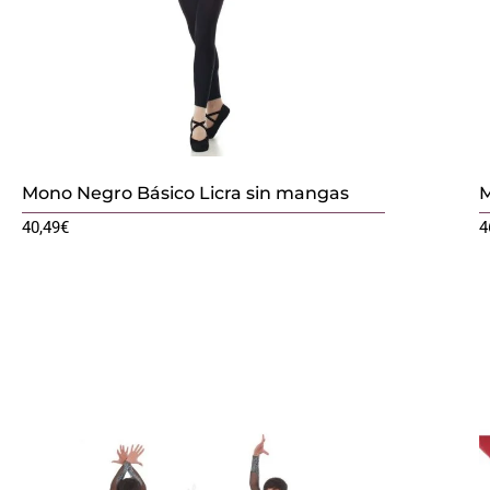
Mono Negro Básico Licra sin mangas
M
40,49
€
4