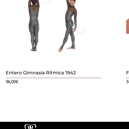
Entero Gimnasia Rítmica 1942
F
96,00
€
3