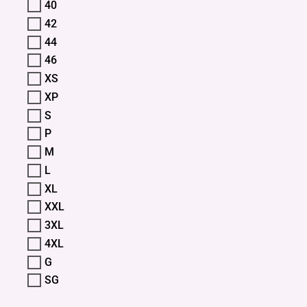
40
42
44
46
XS
XP
S
P
M
L
XL
XXL
3XL
4XL
G
SG