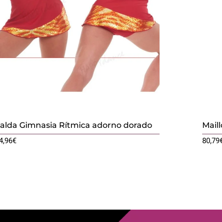
alda Gimnasia Rítmica adorno dorado
Mail
4,96
€
80,79