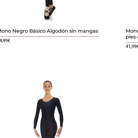
ono Negro Básico Algodón sin mangas
Mono
pies
4,99
€
41,99