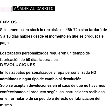
AÑADIR AL CARRITO
Falda
Ipanema
Newspaper
ENVIOS
de
Si lo tenemos en stock lo recibirás en 48h-72h sino tardará de
Bikatelier
5 a 10 días hábiles desde el momento en que se produzca el
cantidad
pago.
Los zapatos personalizados requieren un tiempo de
fabricación de 60 días laborables.
DEVOLUCIONES
En los zapatos personalizados y ropa personalizada
NO
admitimos ningún tipo de cambio ni devolución.
Sólo
se aceptan
devoluciones
en el caso de que no hayamos
confeccionado el producto según las instrucciones recibidas
en el formulario de su pedido o defecto de fabricación del
mismo.