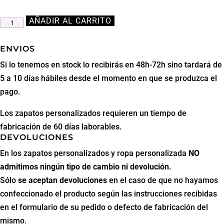
AÑADIR AL CARRITO
Maillot
ballet
Manila
ENVIOS
tirantes
Si lo tenemos en stock lo recibirás en 48h-72h sino tardará de
con
5 a 10 días hábiles desde el momento en que se produzca el
red
pago.
flocada
Los zapatos personalizados requieren un tiempo de
Intermezzo
fabricación de 60 días laborables.
cantidad
DEVOLUCIONES
En los zapatos personalizados y ropa personalizada
NO
admitimos ningún tipo de cambio ni devolución.
Sólo
se aceptan
devoluciones
en el caso de que no hayamos
confeccionado el producto según las instrucciones recibidas
en el formulario de su pedido o defecto de fabricación del
mismo.