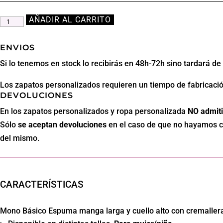
AÑADIR AL CARRITO
Mono
Básico
Espuma
ENVIOS
manga
Si lo tenemos en stock lo recibirás en 48h-72h sino tardará d
larga
Los zapatos personalizados requieren un tiempo de fabricació
y
DEVOLUCIONES
pies
En los zapatos personalizados y ropa personalizada
NO admiti
cubiertos
Sólo
se aceptan
devoluciones
en el caso de que no hayamos co
cantidad
del mismo.
CARACTERÍSTICAS
Mono Básico Espuma manga larga y cuello alto con cremallera y