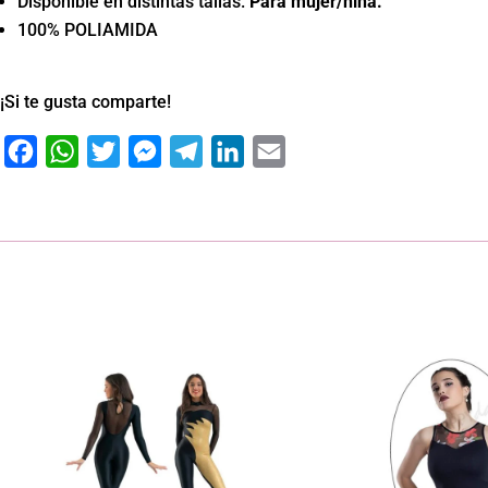
Disponible en distintas tallas.
Para mujer/niña.
100% POLIAMIDA
¡Si te gusta comparte!
Facebook
WhatsApp
Twitter
Messenger
Telegram
LinkedIn
Email