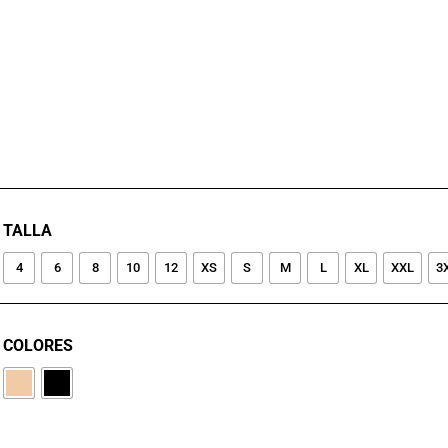
TALLA
4
6
8
10
12
XS
S
M
L
XL
XXL
3
COLORES