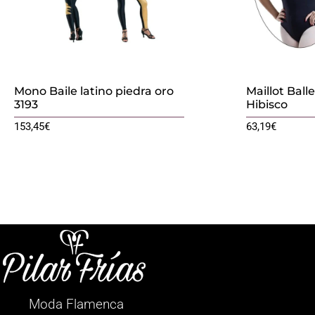
Mono Baile latino piedra oro
Maillot Balle
3193
Hibisco
153,45
€
63,19
€
Moda Flamenca