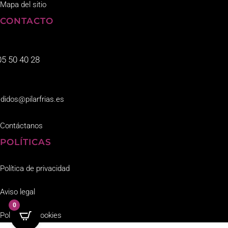
Mapa del sitio
CONTACTO
05 50 40 28
didos@pilarfrias.es
Contáctanos
POLÍTICAS
Política de privacidad
Aviso legal
0
Política de cookies