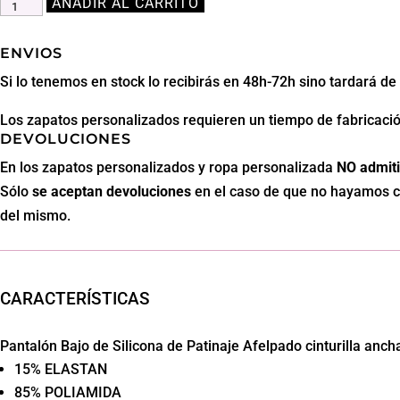
AÑADIR AL CARRITO
Pantalón
Patinaje
Bajo
ENVIOS
de
Si lo tenemos en stock lo recibirás en 48h-72h sino tardará d
Silicona
Los zapatos personalizados requieren un tiempo de fabricació
Intermezzo
DEVOLUCIONES
cantidad
En los zapatos personalizados y ropa personalizada
NO admiti
Sólo
se aceptan
devoluciones
en el caso de que no hayamos co
del mismo.
CARACTERÍSTICAS
Pantalón Bajo de Silicona de Patinaje Afelpado cinturilla anc
15% ELASTAN
85% POLIAMIDA