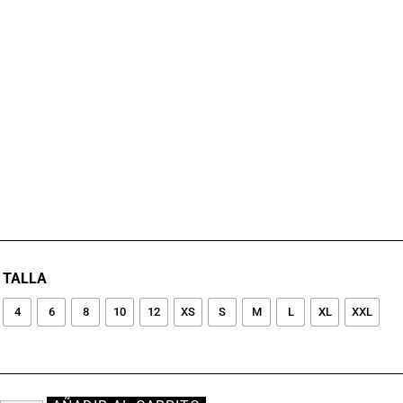
TALLA
4
6
8
10
12
XS
S
M
L
XL
XXL