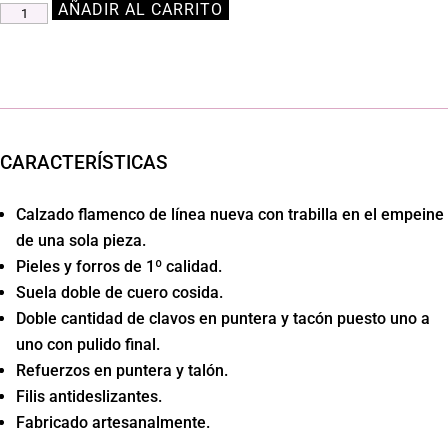
AÑADIR AL CARRITO
Zapato
Flamenco
Sandalia
Abierta
cantidad
CARACTERÍSTICAS
Calzado flamenco de línea nueva con trabilla en el empeine
de una sola pieza.
Pieles y forros de 1º calidad.
Suela doble de cuero cosida.
Doble cantidad de clavos en puntera y tacón puesto uno a
uno con pulido final.
Refuerzos en puntera y talón.
Filis antideslizantes.
Fabricado artesanalmente.