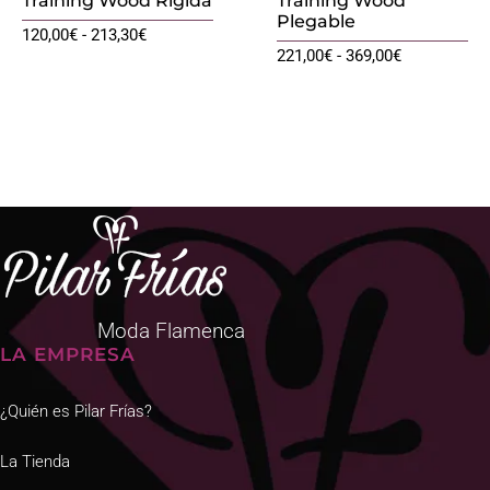
Training Wood Rígida
Training Wood
Plegable
Rango
120,00
€
-
213,30
€
Rango
221,00
€
-
369,00
€
de
de
precios:
precios:
desde
desde
120,00€
221,00€
hasta
hasta
213,30€
369,00€
Moda Flamenca
LA EMPRESA
¿Quién es Pilar Frías?
La Tienda