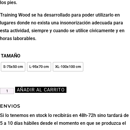
los pies.
120,00€
hasta
Training Wood se ha desarrollado para poder utilizarlo en
213,30€
lugares donde no exista una insonorización adecuada para
esta actividad, siempre y cuando se utilice cívicamente y en
horas laborables.
TAMAÑO
S-75x50 cm
L-95x70 cm
XL-100x100 cm
AÑADIR AL CARRITO
Training
Wood
Rígida
ENVIOS
cantidad
Si lo tenemos en stock lo recibirás en 48h-72h sino tardará de
5 a 10 días hábiles desde el momento en que se produzca el